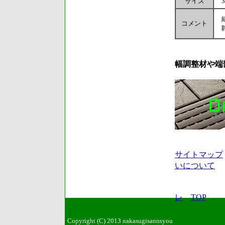
サイズ
30
組
コメント
静
幅調整材や端
サイトマップ
いについて
レ
TOP
Copyright (C) 2013 nakasugisannsyou